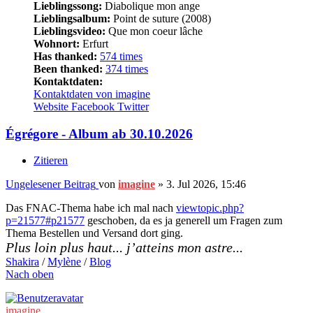
Lieblingssong:
Diabolique mon ange
Lieblingsalbum:
Point de suture (2008)
Lieblingsvideo:
Que mon coeur lâche
Wohnort:
Erfurt
Has thanked:
574 times
Been thanked:
374 times
Kontaktdaten:
Kontaktdaten von imagine
Website
Facebook
Twitter
Égrégore - Album ab 30.10.2026
Zitieren
Ungelesener Beitrag
von
imagine
»
3. Jul 2026, 15:46
Das FNAC-Thema habe ich mal nach
viewtopic.php?
p=21577#p21577
geschoben, da es ja generell um Fragen zum
Thema Bestellen und Versand dort ging.
Plus loin plus haut... j’atteins mon astre...
Shakira
/
Mylène
/
Blog
Nach oben
imagine