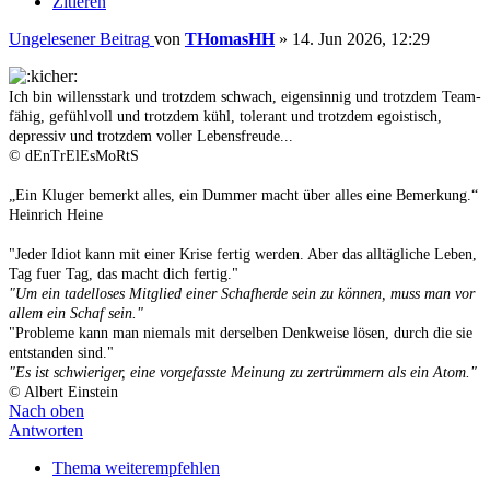
Zitieren
Ungelesener Beitrag
von
THomasHH
»
14. Jun 2026, 12:29
Ich bin willensstark und trotzdem schwach, eigensinnig und trotzdem Team-
fähig, gefühlvoll und trotzdem kühl, tolerant und trotzdem egoistisch,
depressiv und trotzdem voller Lebensfreude...
© dEnTrElEsMoRtS
„Ein Kluger bemerkt alles, ein Dummer macht über alles eine Bemerkung.“
Heinrich Heine
"Jeder Idiot kann mit einer Krise fertig werden. Aber das alltägliche Leben,
Tag fuer Tag, das macht dich fertig."
"Um ein tadelloses Mitglied einer Schafherde sein zu können, muss man vor
allem ein Schaf sein."
"Probleme kann man niemals mit derselben Denkweise lösen, durch die sie
entstanden sind."
"Es ist schwieriger, eine vorgefasste Meinung zu zertrümmern als ein Atom."
© Albert Einstein
Nach oben
Antworten
Thema weiterempfehlen