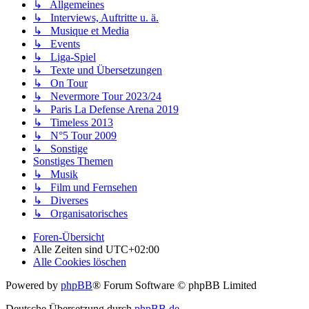
↳ Allgemeines
↳ Interviews, Auftritte u. ä.
↳ Musique et Media
↳ Events
↳ Liga-Spiel
↳ Texte und Übersetzungen
↳ On Tour
↳ Nevermore Tour 2023/24
↳ Paris La Defense Arena 2019
↳ Timeless 2013
↳ N°5 Tour 2009
↳ Sonstige
Sonstiges Themen
↳ Musik
↳ Film und Fernsehen
↳ Diverses
↳ Organisatorisches
Foren-Übersicht
Alle Zeiten sind
UTC+02:00
Alle Cookies löschen
Powered by
phpBB
® Forum Software © phpBB Limited
Deutsche Übersetzung durch
phpBB.de