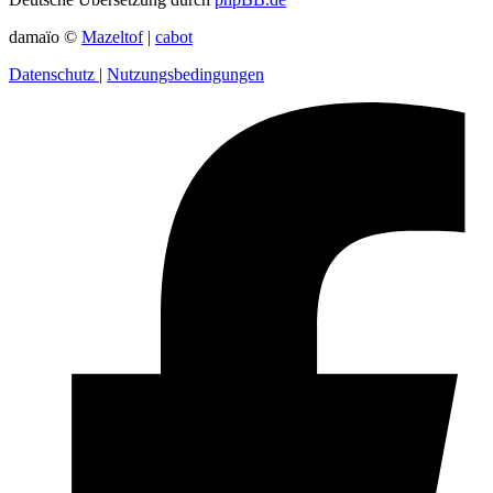
damaïo ©
Mazeltof
|
cabot
Datenschutz
|
Nutzungsbedingungen