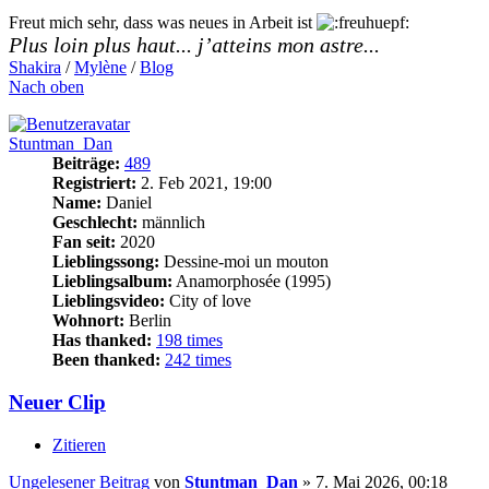
Freut mich sehr, dass was neues in Arbeit ist
Plus loin plus haut... j’atteins mon astre...
Shakira
/
Mylène
/
Blog
Nach oben
Stuntman_Dan
Beiträge:
489
Registriert:
2. Feb 2021, 19:00
Name:
Daniel
Geschlecht:
männlich
Fan seit:
2020
Lieblingssong:
Dessine-moi un mouton
Lieblingsalbum:
Anamorphosée (1995)
Lieblingsvideo:
City of love
Wohnort:
Berlin
Has thanked:
198 times
Been thanked:
242 times
Neuer Clip
Zitieren
Ungelesener Beitrag
von
Stuntman_Dan
»
7. Mai 2026, 00:18