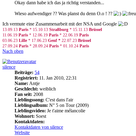
Okay dann habe ich das ja richtig verstanden...
Wieso aufwendiger ?? Was planst du denn O.o ! ??
Ich vermute eine Zusammenarbeit mit der NSA und Google
13.09.13
Paris
* 15.10.13
Straßburg
* 15.11.13
Brüssel
11.06.19
Paris
* 12.06.19
Paris
* 22.06.19
Paris
03.06.23
Lille
* 17.06.23
Genf *
22.07.23
Brüssel
27.09.24
Paris
* 28.09.24
Paris
* 01.10.24
Paris
Nach oben
silence
Beiträge:
54
Registriert:
11. Jan 2010, 22:31
Name:
Antje
Geschlecht:
weiblich
Fan seit:
2008
Lieblingssong:
C'est dans l'air
Lieblingsalbum:
N° 5 on Tour (2009)
Lieblingsvideo:
Je t'aime mélancolie
Wohnort:
Soest
Kontaktdaten:
Kontaktdaten von silence
Website