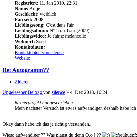
Registriert:
11. Jan 2010, 22:31
Name:
Antje
Geschlecht:
weiblich
Fan seit:
2008
Lieblingssong:
C'est dans l'air
Lieblingsalbum:
N° 5 on Tour (2009)
Lieblingsvideo:
Je t'aime mélancolie
Wohnort:
Soest
Kontaktdaten:
Kontaktdaten von silence
Website
Re: Autogramm??
Zitieren
Ungelesener Beitrag
von
silence
»
4. Dez 2013, 16:24
farmerprojekt hat geschrieben:
Mein nächster Versuch ist etwas aufwändiger, deshalb habe ich
Okay dann habe ich das ja richtig verstanden...
Wieso aufwendiger ?? Was planst du denn O.o ! ??