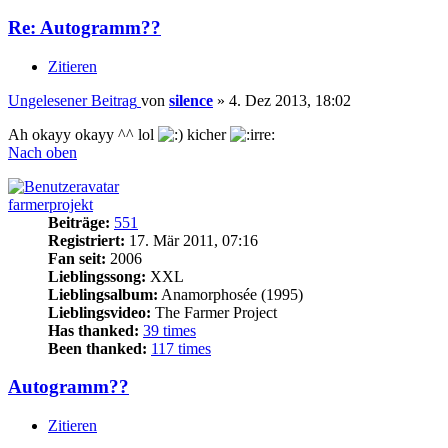
Re: Autogramm??
Zitieren
Ungelesener Beitrag
von
silence
»
4. Dez 2013, 18:02
Ah okayy okayy ^^ lol
kicher
Nach oben
farmerprojekt
Beiträge:
551
Registriert:
17. Mär 2011, 07:16
Fan seit:
2006
Lieblingssong:
XXL
Lieblingsalbum:
Anamorphosée (1995)
Lieblingsvideo:
The Farmer Project
Has thanked:
39 times
Been thanked:
117 times
Autogramm??
Zitieren