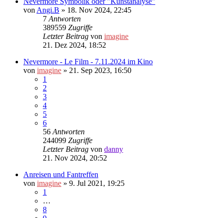
Nevermore Symbolik oder "Kunstanalyse"
von
Angi.B
»
18. Nov 2024, 22:45
7
Antworten
389559
Zugriffe
Letzter Beitrag
von
imagine
21. Dez 2024, 18:52
Nevermore - Le Film - 7.11.2024 im Kino
von
imagine
»
21. Sep 2023, 16:50
1
2
3
4
5
6
56
Antworten
244099
Zugriffe
Letzter Beitrag
von
danny
21. Nov 2024, 20:52
Anreisen und Fantreffen
von
imagine
»
9. Jul 2021, 19:25
1
…
8