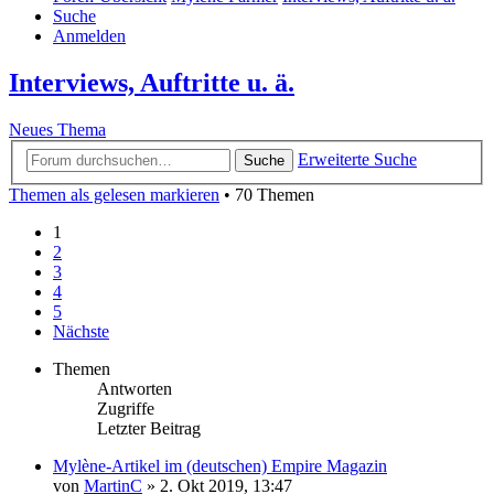
Suche
Anmelden
Interviews, Auftritte u. ä.
Neues Thema
Erweiterte Suche
Suche
Themen als gelesen markieren
• 70 Themen
1
2
3
4
5
Nächste
Themen
Antworten
Zugriffe
Letzter Beitrag
Mylène-Artikel im (deutschen) Empire Magazin
von
MartinC
»
2. Okt 2019, 13:47