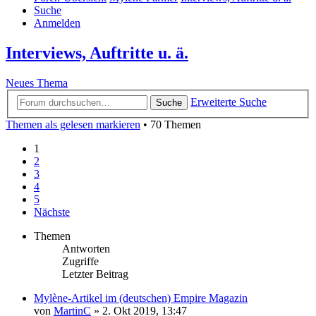
Suche
Anmelden
Interviews, Auftritte u. ä.
Neues Thema
Erweiterte Suche
Suche
Themen als gelesen markieren
• 70 Themen
1
2
3
4
5
Nächste
Themen
Antworten
Zugriffe
Letzter Beitrag
Mylène-Artikel im (deutschen) Empire Magazin
von
MartinC
»
2. Okt 2019, 13:47