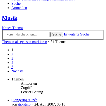
Suche
Anmelden
Musik
Neues Thema
Erweiterte Suche
Suche
Themen als gelesen markieren
• 71 Themen
1
2
3
4
5
Nächste
Themen
Antworten
Zugriffe
Letzter Beitrag
[Sängerin] Alizée
von
giorgino
»
24. Aug 2007, 00:18