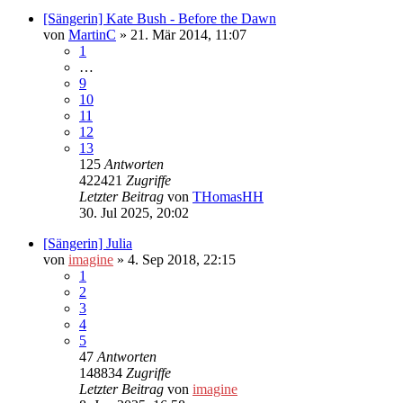
[Sängerin] Kate Bush - Before the Dawn
von
MartinC
»
21. Mär 2014, 11:07
1
…
9
10
11
12
13
125
Antworten
422421
Zugriffe
Letzter Beitrag
von
THomasHH
30. Jul 2025, 20:02
[Sängerin] Julia
von
imagine
»
4. Sep 2018, 22:15
1
2
3
4
5
47
Antworten
148834
Zugriffe
Letzter Beitrag
von
imagine