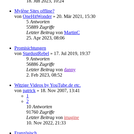
18. Jun 2023, 10:24
Mylène Sites offline?
von
OneHitWonder
»
20. Mär 2021, 15:30
5
Antworten
55889
Zugriffe
Letzter Beitrag
von
MartinC
25. Apr 2023, 08:06
Promisichtungen
von
StardustRebel
»
17. Jul 2019, 19:37
9
Antworten
56886
Zugriffe
Letzter Beitrag
von
danny
2. Feb 2023, 08:52
Witzige Videos by YouTube.de etc.
von
patrick
»
18. Nov 2007, 13:41
1
2
10
Antworten
91760
Zugriffe
Letzter Beitrag
von
imagine
10. Nov 2022, 21:33
Französisch