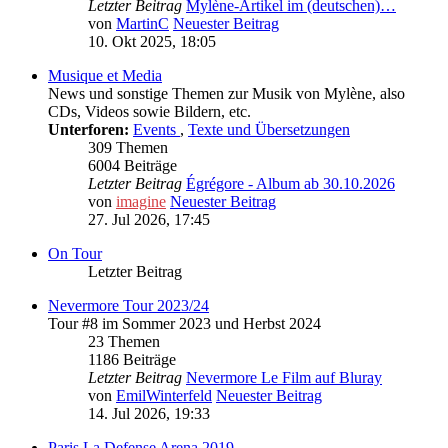
Letzter Beitrag
Mylène-Artikel im (deutschen)…
von
MartinC
Neuester Beitrag
10. Okt 2025, 18:05
Musique et Media
News und sonstige Themen zur Musik von Mylène, also
CDs, Videos sowie Bildern, etc.
Unterforen:
Events
,
Texte und Übersetzungen
309 Themen
6004 Beiträge
Letzter Beitrag
Égrégore - Album ab 30.10.2026
von
imagine
Neuester Beitrag
27. Jul 2026, 17:45
On Tour
Letzter Beitrag
Nevermore Tour 2023/24
Tour #8 im Sommer 2023 und Herbst 2024
23 Themen
1186 Beiträge
Letzter Beitrag
Nevermore Le Film auf Bluray
von
EmilWinterfeld
Neuester Beitrag
14. Jul 2026, 19:33
Paris La Defense Arena 2019