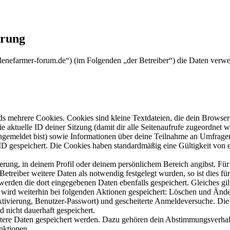
ärung
ylenefarmer-forum.de“) (im Folgenden „der Betreiber“) die Daten ver
s mehrere Cookies. Cookies sind kleine Textdateien, die dein Browser 
ie aktuelle ID deiner Sitzung (damit dir alle Seitenaufrufe zugeordnet
angemeldet bist) sowie Informationen über deine Teilnahme an Umfragen
ID gespeichert. Die Cookies haben standardmäßig eine Gültigkeit von e
ierung, in deinem Profil oder deinem persönlichem Bereich angibst. Für
reiber weitere Daten als notwendig festgelegt wurden, so ist dies für 
 werden die dort eingegebenen Daten ebenfalls gespeichert. Gleiches gi
e wird weiterhin bei folgenden Aktionen gespeichert: Löschen und Änd
ktivierung, Benutzer-Passwort) und gescheiterte Anmeldeversuche. D
d nicht dauerhaft gespeichert.
eitere Daten gespeichert werden. Dazu gehören dein Abstimmungsverhal
nktionen.