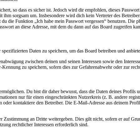
ert, so dass es sicher ist. Jedoch wird dir empfohlen, dieses Passwor
it ihm sorgsam um. Insbesondere wird dich kein Vertreter des Betreibe
nst du die Funktion „Ich habe mein Passwort vergessen“ benutzen. Di
asswort an diese Adresse, mit dem du dann auf das Board zugreifen kan
r spezifizierten Daten zu speichern, um das Board betreiben und anbiet
ssenabwägung zwischen deinen und seinen Interessen sowie den Interes
-Kennung zu speichern, sofern dies zur Gefahrenabwehr oder zur recht
möglichen. Du bist dir daher bewusst, dass die Daten deines Profils und
mationen nur für einen eingeschränkten Nutzerkreis (z. B. andere regist
oder kontaktiere den Betreiber. Die E-Mail-Adresse aus deinem Profil 
r Zustimmung an Dritte weitergeben. Dies gilt nicht, sofern er auf Gr
zung rechtlicher Interessen erforderlich sind.