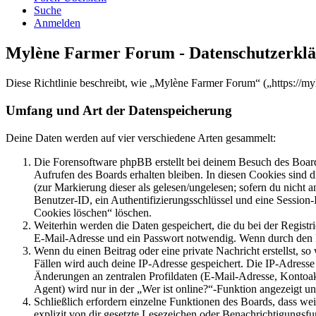
Suche
Anmelden
Mylène Farmer Forum - Datenschutzerkl
Diese Richtlinie beschreibt, wie „Mylène Farmer Forum“ („https://m
Umfang und Art der Datenspeicherung
Deine Daten werden auf vier verschiedene Arten gesammelt:
Die Forensoftware phpBB erstellt bei deinem Besuch des Board
Aufrufen des Boards erhalten bleiben. In diesen Cookies sind d
(zur Markierung dieser als gelesen/ungelesen; sofern du nicht 
Benutzer-ID, ein Authentifizierungsschlüssel und eine Session-
Cookies löschen“ löschen.
Weiterhin werden die Daten gespeichert, die du bei der Registr
E-Mail-Adresse und ein Passwort notwendig. Wenn durch den Bet
Wenn du einen Beitrag oder eine private Nachricht erstellst, so
Fällen wird auch deine IP-Adresse gespeichert. Die IP-Adress
Änderungen an zentralen Profildaten (E-Mail-Adresse, Kontoa
Agent) wird nur in der „Wer ist online?“-Funktion angezeigt un
Schließlich erfordern einzelne Funktionen des Boards, dass w
explizit von dir gesetzte Lesezeichen oder Benachrichtigungsfu