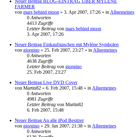
Neuer Beitrag
BLOG-EINTRAG ÜBER MYLENE
FARMER
von
mars behind moon
»
3. Apr 2007, 17:26
» in
Allgemeines
0
Antworten
4413
Zugriffe
Letzter Beitrag
von
mars behind moon
3. Apr 2007, 17:26
Neuer Beitrag
Einkaufstaschen mit Mylène Symbolen
von
giorgino
»
25. Feb 2007, 23:27
» in
Allgemeines
0
Antworten
4638
Zugriffe
Letzter Beitrag
von
giorgino
25. Feb 2007, 23:27
Neuer Beitrag
Live DVD Cover
von
Martin82
»
6. Feb 2007, 15:48
» in
Allgemeines
0
Antworten
4981
Zugriffe
Letzter Beitrag
von
Martin82
6. Feb 2007, 15:48
Neuer Beitrag
An alle iPod Besitzer
von
giorgino
»
29. Jan 2007, 21:38
» in
Allgemeines
0
Antworten
6136
Zugriffe