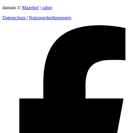
damaïo ©
Mazeltof
|
cabot
Datenschutz
|
Nutzungsbedingungen