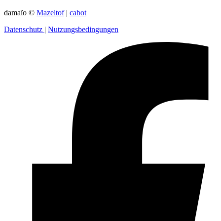
damaïo ©
Mazeltof
|
cabot
Datenschutz
|
Nutzungsbedingungen