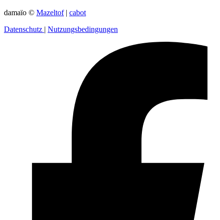
damaïo ©
Mazeltof
|
cabot
Datenschutz
|
Nutzungsbedingungen