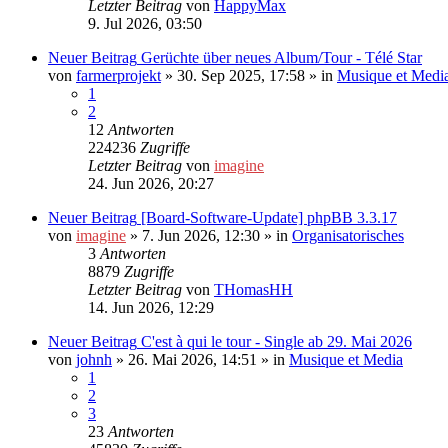
Letzter Beitrag
von
HappyMax
9. Jul 2026, 03:50
Neuer Beitrag
Gerüchte über neues Album/Tour - Télé Star
von
farmerprojekt
»
30. Sep 2025, 17:58
» in
Musique et Medi
1
2
12
Antworten
224236
Zugriffe
Letzter Beitrag
von
imagine
24. Jun 2026, 20:27
Neuer Beitrag
[Board-Software-Update] phpBB 3.3.17
von
imagine
»
7. Jun 2026, 12:30
» in
Organisatorisches
3
Antworten
8879
Zugriffe
Letzter Beitrag
von
THomasHH
14. Jun 2026, 12:29
Neuer Beitrag
C'est à qui le tour - Single ab 29. Mai 2026
von
johnh
»
26. Mai 2026, 14:51
» in
Musique et Media
1
2
3
23
Antworten