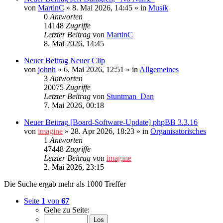
von
MartinC
»
8. Mai 2026, 14:45
» in
Musik
0
Antworten
14148
Zugriffe
Letzter Beitrag
von
MartinC
8. Mai 2026, 14:45
Neuer Beitrag
Neuer Clip
von
johnh
»
6. Mai 2026, 12:51
» in
Allgemeines
3
Antworten
20075
Zugriffe
Letzter Beitrag
von
Stuntman_Dan
7. Mai 2026, 00:18
Neuer Beitrag
[Board-Software-Update] phpBB 3.3.16
von
imagine
»
28. Apr 2026, 18:23
» in
Organisatorisches
1
Antworten
47448
Zugriffe
Letzter Beitrag
von
imagine
2. Mai 2026, 23:15
Die Suche ergab mehr als 1000 Treffer
Seite
1
von
67
Gehe zu Seite: