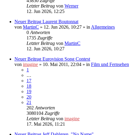
45830
Zugriffe
Letzter Beitrag
von
Werner
12. Jun 2026, 12:25
Neuer Beitrag
Laurent Boutonnat
von
MartinC
»
12. Jun 2026, 10:27
» in
Allgemeines
0
Antworten
1735
Zugriffe
Letzter Beitrag
von
MartinC
12. Jun 2026, 10:27
Neuer Beitrag
Eurovision Song Contest
von
imagine
»
10. Mai 2011, 22:04
» in
Film und Fernsehen
1
…
17
18
19
20
21
202
Antworten
3080104
Zugriffe
Letzter Beitrag
von
imagine
17. Mai 2026, 11:21
Neuer Beitrag
Jeff Dahlgren, "No Name"