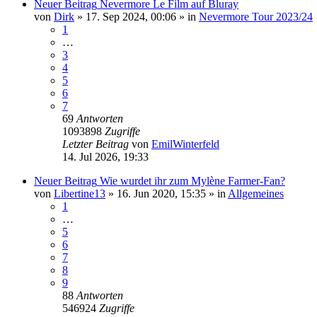
Neuer Beitrag
Nevermore Le Film auf Bluray
von
Dirk
»
17. Sep 2024, 00:06
» in
Nevermore Tour 2023/24
1
…
3
4
5
6
7
69
Antworten
1093898
Zugriffe
Letzter Beitrag
von
EmilWinterfeld
14. Jul 2026, 19:33
Neuer Beitrag
Wie wurdet ihr zum Mylène Farmer-Fan?
von
Libertine13
»
16. Jun 2020, 15:35
» in
Allgemeines
1
…
5
6
7
8
9
88
Antworten
546924
Zugriffe