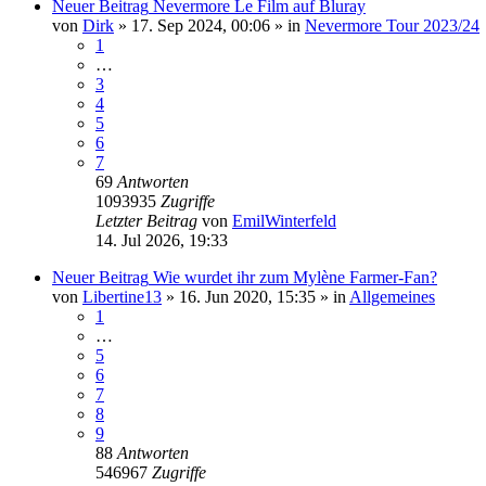
Neuer Beitrag
Nevermore Le Film auf Bluray
von
Dirk
»
17. Sep 2024, 00:06
» in
Nevermore Tour 2023/24
1
…
3
4
5
6
7
69
Antworten
1093935
Zugriffe
Letzter Beitrag
von
EmilWinterfeld
14. Jul 2026, 19:33
Neuer Beitrag
Wie wurdet ihr zum Mylène Farmer-Fan?
von
Libertine13
»
16. Jun 2020, 15:35
» in
Allgemeines
1
…
5
6
7
8
9
88
Antworten
546967
Zugriffe