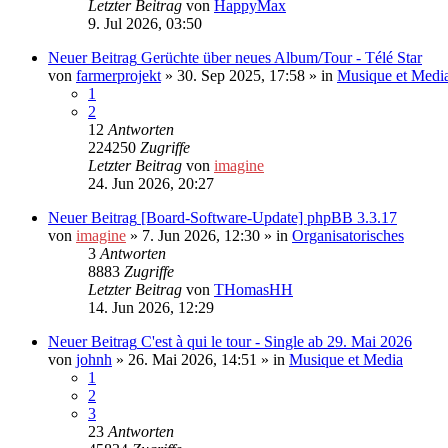
Letzter Beitrag
von
HappyMax
9. Jul 2026, 03:50
Neuer Beitrag
Gerüchte über neues Album/Tour - Télé Star
von
farmerprojekt
»
30. Sep 2025, 17:58
» in
Musique et Medi
1
2
12
Antworten
224250
Zugriffe
Letzter Beitrag
von
imagine
24. Jun 2026, 20:27
Neuer Beitrag
[Board-Software-Update] phpBB 3.3.17
von
imagine
»
7. Jun 2026, 12:30
» in
Organisatorisches
3
Antworten
8883
Zugriffe
Letzter Beitrag
von
THomasHH
14. Jun 2026, 12:29
Neuer Beitrag
C'est à qui le tour - Single ab 29. Mai 2026
von
johnh
»
26. Mai 2026, 14:51
» in
Musique et Media
1
2
3
23
Antworten