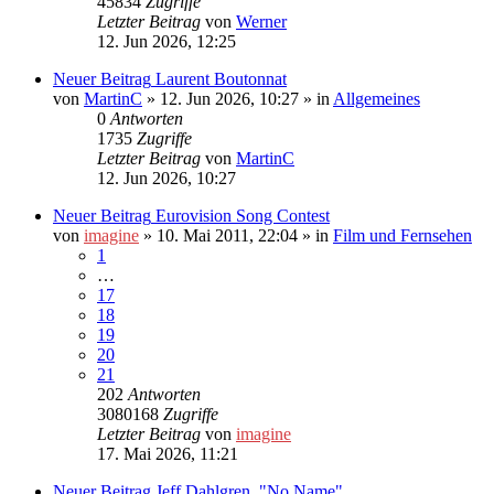
45834
Zugriffe
Letzter Beitrag
von
Werner
12. Jun 2026, 12:25
Neuer Beitrag
Laurent Boutonnat
von
MartinC
»
12. Jun 2026, 10:27
» in
Allgemeines
0
Antworten
1735
Zugriffe
Letzter Beitrag
von
MartinC
12. Jun 2026, 10:27
Neuer Beitrag
Eurovision Song Contest
von
imagine
»
10. Mai 2011, 22:04
» in
Film und Fernsehen
1
…
17
18
19
20
21
202
Antworten
3080168
Zugriffe
Letzter Beitrag
von
imagine
17. Mai 2026, 11:21
Neuer Beitrag
Jeff Dahlgren, "No Name"