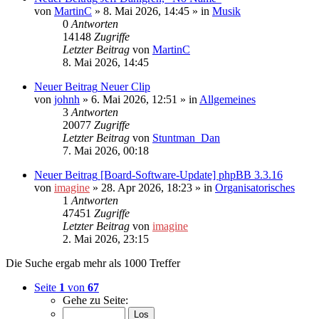
von
MartinC
»
8. Mai 2026, 14:45
» in
Musik
0
Antworten
14148
Zugriffe
Letzter Beitrag
von
MartinC
8. Mai 2026, 14:45
Neuer Beitrag
Neuer Clip
von
johnh
»
6. Mai 2026, 12:51
» in
Allgemeines
3
Antworten
20077
Zugriffe
Letzter Beitrag
von
Stuntman_Dan
7. Mai 2026, 00:18
Neuer Beitrag
[Board-Software-Update] phpBB 3.3.16
von
imagine
»
28. Apr 2026, 18:23
» in
Organisatorisches
1
Antworten
47451
Zugriffe
Letzter Beitrag
von
imagine
2. Mai 2026, 23:15
Die Suche ergab mehr als 1000 Treffer
Seite
1
von
67
Gehe zu Seite: