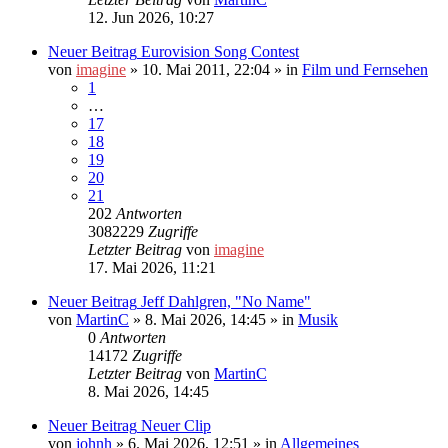
12. Jun 2026, 10:27
Neuer Beitrag
Eurovision Song Contest
von
imagine
»
10. Mai 2011, 22:04
» in
Film und Fernsehen
1
…
17
18
19
20
21
202
Antworten
3082229
Zugriffe
Letzter Beitrag
von
imagine
17. Mai 2026, 11:21
Neuer Beitrag
Jeff Dahlgren, "No Name"
von
MartinC
»
8. Mai 2026, 14:45
» in
Musik
0
Antworten
14172
Zugriffe
Letzter Beitrag
von
MartinC
8. Mai 2026, 14:45
Neuer Beitrag
Neuer Clip
von
johnh
»
6. Mai 2026, 12:51
» in
Allgemeines