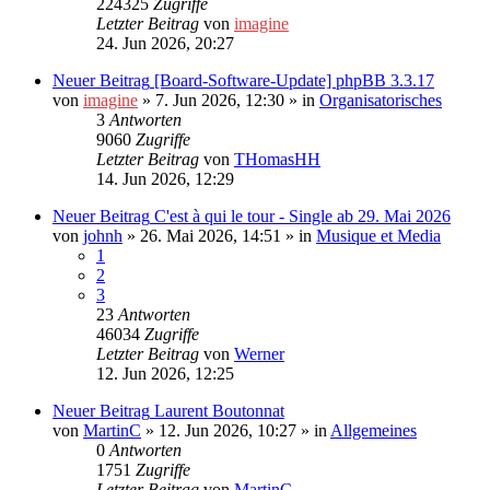
224325
Zugriffe
Letzter Beitrag
von
imagine
24. Jun 2026, 20:27
Neuer Beitrag
[Board-Software-Update] phpBB 3.3.17
von
imagine
»
7. Jun 2026, 12:30
» in
Organisatorisches
3
Antworten
9060
Zugriffe
Letzter Beitrag
von
THomasHH
14. Jun 2026, 12:29
Neuer Beitrag
C'est à qui le tour - Single ab 29. Mai 2026
von
johnh
»
26. Mai 2026, 14:51
» in
Musique et Media
1
2
3
23
Antworten
46034
Zugriffe
Letzter Beitrag
von
Werner
12. Jun 2026, 12:25
Neuer Beitrag
Laurent Boutonnat
von
MartinC
»
12. Jun 2026, 10:27
» in
Allgemeines
0
Antworten
1751
Zugriffe
Letzter Beitrag
von
MartinC