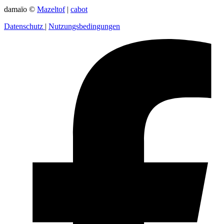
damaïo ©
Mazeltof
|
cabot
Datenschutz
|
Nutzungsbedingungen