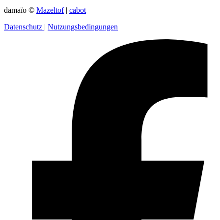
damaïo ©
Mazeltof
|
cabot
Datenschutz
|
Nutzungsbedingungen