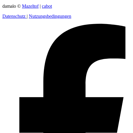
damaïo ©
Mazeltof
|
cabot
Datenschutz
|
Nutzungsbedingungen