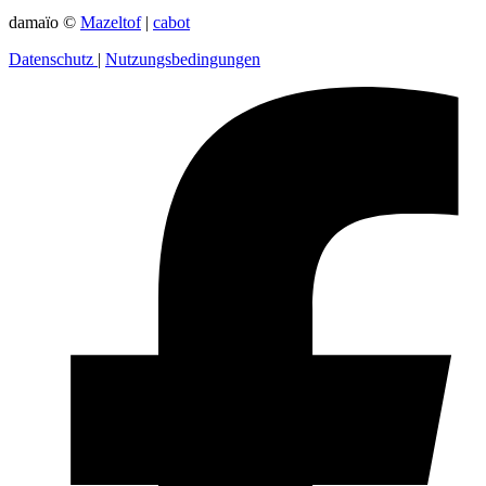
damaïo ©
Mazeltof
|
cabot
Datenschutz
|
Nutzungsbedingungen