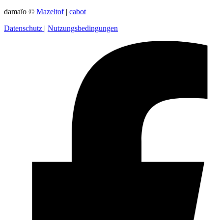
damaïo ©
Mazeltof
|
cabot
Datenschutz
|
Nutzungsbedingungen