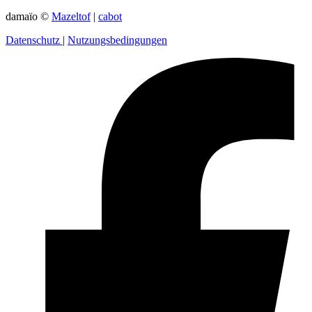
damaïo ©
Mazeltof
|
cabot
Datenschutz
|
Nutzungsbedingungen